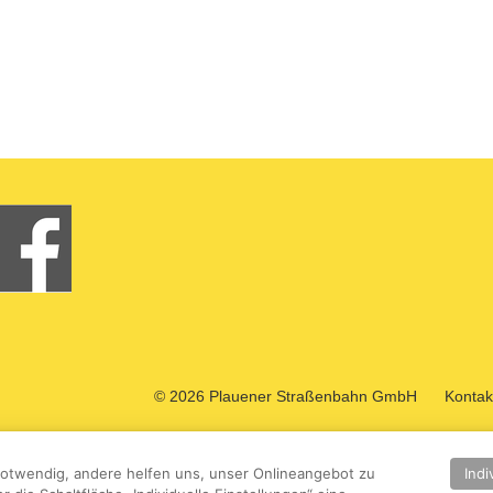
Das Kleingedruckte
© 2026 Plauener Straßenbahn GmbH
Kontak
Indi
 notwendig, andere helfen uns, unser Onlineangebot zu